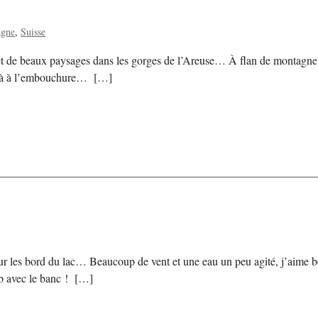
agne
Suisse
s et de beaux paysages dans les gorges de l’Areuse… À flan de monta
s là à l’embouchure… […]
 sur les bord du lac… Beaucoup de vent et une eau un peu agité, j’aime
rob avec le banc ! […]