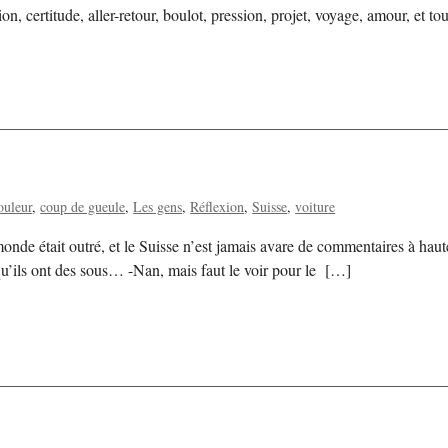
certitude, aller-retour, boulot, pression, projet, voyage, amour, et t
ouleur
coup de gueule
Les gens
Réflexion
Suisse
voiture
nde était outré, et le Suisse n’est jamais avare de commentaires à haut
 qu’ils ont des sous… -Nan, mais faut le voir pour le […]