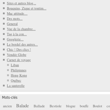
Sites et autres blog...
Bouquins, Zique et toutim...
Mac attitude…
Des mots...
General
Vue de la chambre...
Tag à la con...
Googlerie...
Le bordel des autres...
Chic ! Des clics !
Vendée Globe
Carnet de voyage
Liban
Philipinnes
Hong Kong
Québec
La sauterelle
Mots-clés
Balade
Ballade
Bestiole
co
ancien
blogue
bouffe
Boulot