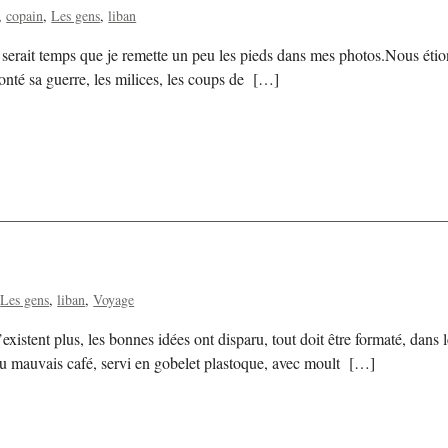
copain
Les gens
liban
Il serait temps que je remette un peu les pieds dans mes photos.Nous étion
conté sa guerre, les milices, les coups de […]
Les gens
liban
Voyage
existent plus, les bonnes idées ont disparu, tout doit être formaté, da
u mauvais café, servi en gobelet plastoque, avec moult […]