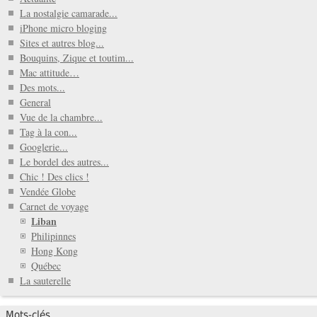
La nostalgie camarade...
iPhone micro bloging
Sites et autres blog...
Bouquins, Zique et toutim...
Mac attitude…
Des mots...
General
Vue de la chambre...
Tag à la con...
Googlerie...
Le bordel des autres...
Chic ! Des clics !
Vendée Globe
Carnet de voyage
Liban
Philipinnes
Hong Kong
Québec
La sauterelle
Mots-clés