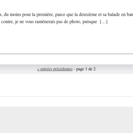
vues, du moins pour la première, parce que la deuxième et sa balade en b
!Par contre, je ne vous ramènerais pas de photo, puisque […]
« entrées précédentes
- page 1 de 2