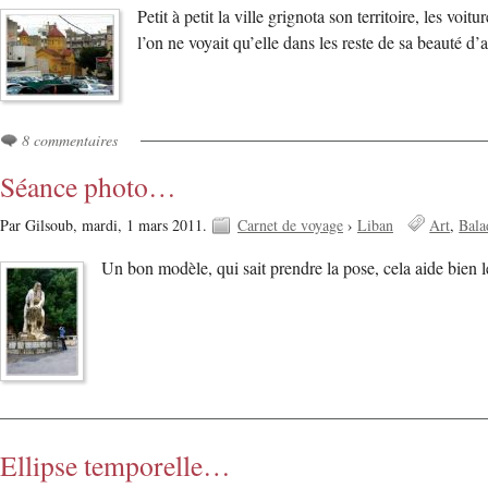
Petit à petit la ville grignota son territoire, les vo
l’on ne voyait qu’elle dans les reste de sa beauté d
8 commentaires
Séance photo…
Par Gilsoub,
mardi, 1 mars 2011.
Carnet de voyage
›
Liban
Art
Bala
Un bon modèle, qui sait prendre la pose, cela aide bie
Ellipse temporelle…