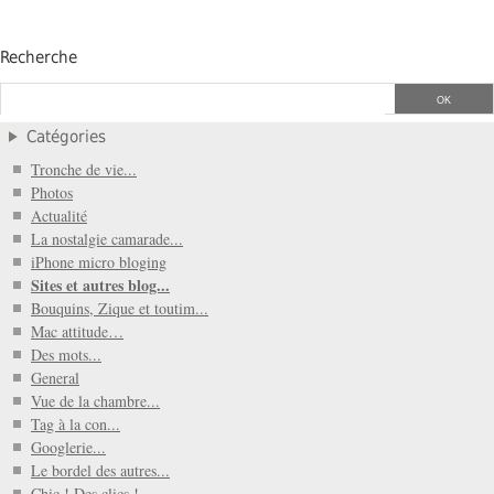
Recherche
Catégories
Tronche de vie...
Photos
Actualité
La nostalgie camarade...
iPhone micro bloging
Sites et autres blog...
Bouquins, Zique et toutim...
Mac attitude…
Des mots...
General
Vue de la chambre...
Tag à la con...
Googlerie...
Le bordel des autres...
Chic ! Des clics !