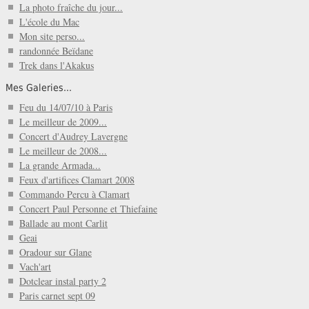
La photo fraîche du jour...
L'école du Mac
Mon site perso...
randonnée Beïdane
Trek dans l'Akakus
Mes Galeries...
Feu du 14/07/10 à Paris
Le meilleur de 2009...
Concert d'Audrey Lavergne
Le meilleur de 2008...
La grande Armada...
Feux d'artifices Clamart 2008
Commando Percu à Clamart
Concert Paul Personne et Thiefaine
Ballade au mont Carlit
Geai
Oradour sur Glane
Vach'art
Dotclear instal party 2
Paris carnet sept 09