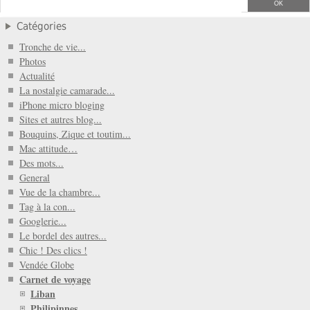
Catégories
Tronche de vie...
Photos
Actualité
La nostalgie camarade...
iPhone micro bloging
Sites et autres blog...
Bouquins, Zique et toutim...
Mac attitude…
Des mots...
General
Vue de la chambre...
Tag à la con...
Googlerie...
Le bordel des autres...
Chic ! Des clics !
Vendée Globe
Carnet de voyage
Liban
Philipinnes