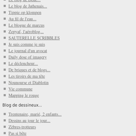
Le blog de Jathenais...
Tippie op klompen
Au fil de l'eau...
Le blogue de marcus
Zepyaf, l'aéroblog...
SAUTERELLE SCRIBBLES
Je suis comme je suis
Le journal d'un avocat
Daily dose of imagery
Le déclencheur...
De briques et de blogs...
Les tiroirs de ma tête
Nounourse et Diablotin
Vie commune
Mapping le rouge
Blog de dessineux...
Trentenaire, marié, 2 enfants...
Dessins au jour le jour...
Zèbres-trotteurs
Pas si bête