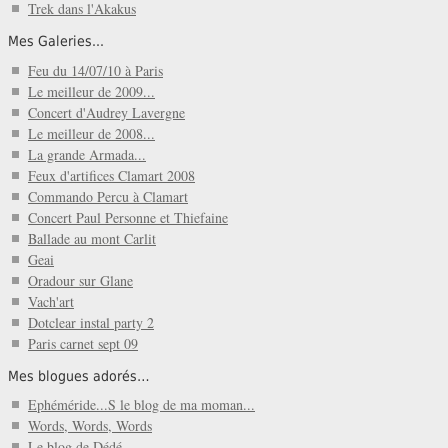
Trek dans l'Akakus
Mes Galeries...
Feu du 14/07/10 à Paris
Le meilleur de 2009...
Concert d'Audrey Lavergne
Le meilleur de 2008...
La grande Armada...
Feux d'artifices Clamart 2008
Commando Percu à Clamart
Concert Paul Personne et Thiefaine
Ballade au mont Carlit
Geai
Oradour sur Glane
Vach'art
Dotclear instal party 2
Paris carnet sept 09
Mes blogues adorés…
Ephéméride...S le blog de ma moman...
Words, Words, Words
Le blog de Dédé...