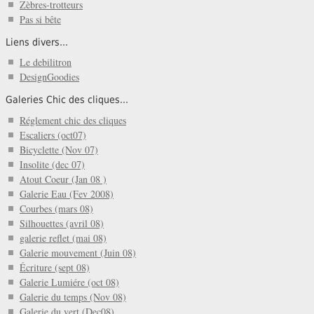
Zèbres-trotteurs
Pas si bête
Liens divers...
Le debilitron
DesignGoodies
Galeries Chic des cliques...
Réglement chic des cliques
Escaliers (oct07)
Bicyclette (Nov 07)
Insolite (dec 07)
Atout Coeur (Jan 08 )
Galerie Eau (Fev 2008)
Courbes (mars 08)
Silhouettes (avril 08)
galerie reflet (mai 08)
Galerie mouvement (Juin 08)
Écriture (sept 08)
Galerie Lumiére (oct 08)
Galerie du temps (Nov 08)
Galerie du vert (Dec08)