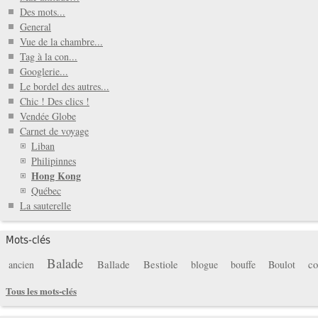
Des mots...
General
Vue de la chambre...
Tag à la con...
Googlerie...
Le bordel des autres...
Chic ! Des clics !
Vendée Globe
Carnet de voyage
Liban
Philipinnes
Hong Kong
Québec
La sauterelle
Mots-clés
Balade
Ballade
Bestiole
co
ancien
blogue
bouffe
Boulot
Tous les mots-clés