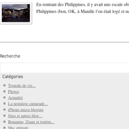
En rentrant des Philippines, il y avait une escale o
Philippines (bon, OK, à Manille l’on était logé et no
Recherche
Catégories
Tronche de vie...
Photos
Actualité
La nostalgie camarade...
iPhone micro bloging
Sites et autres blog...
Bouquins, Zique et toutim...
Mac attitude…