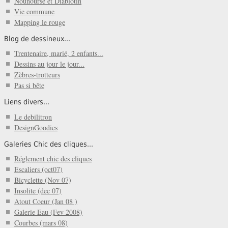
Nounourse et Diablotin
Vie commune
Mapping le rouge
Blog de dessineux...
Trentenaire, marié, 2 enfants...
Dessins au jour le jour...
Zèbres-trotteurs
Pas si bête
Liens divers...
Le debilitron
DesignGoodies
Galeries Chic des cliques...
Réglement chic des cliques
Escaliers (oct07)
Bicyclette (Nov 07)
Insolite (dec 07)
Atout Coeur (Jan 08 )
Galerie Eau (Fev 2008)
Courbes (mars 08)