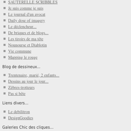
SAUTERELLE SCRIBBLES
Je suis comme je suis
Le journal d'un avocat
Daily dose of imagery
Le déclencheur...
De briques et de blogs...
Les tiroirs de ma tête
Nounourse et Diablotin
Vie commune
Mapping le rouge
Blog de dessineux...
Trentenaire, marié, 2 enfants...
Dessins au jour le jour...
Zèbres-trotteurs
Pas si bête
Liens divers...
Le debilitron
DesignGoodies
Galeries Chic des cliques...