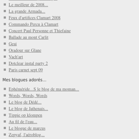
Le meilleur de 2008...
La grande Armada...
Feux d'artifices Clamart 2008
Commando Percu à Clamart
Concert Paul Personne et Thiefaine
Ballade au mont Carlit
Geai
Oradour sur Glane
Vach'art
Dotclear instal party 2
Paris carnet sept 09
Mes blogues adorés…
Ephéméride...S le blog de ma moman...
Words, Words, Words
Le blog de Dédé...
Le blog de Jathenais...
Tippie op klompen
Au fil de l'eau...
Le blogue de marcus
Zepyaf, l'aéroblog...