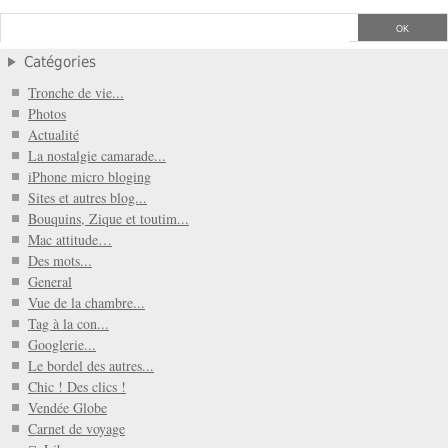
Catégories
Tronche de vie...
Photos
Actualité
La nostalgie camarade...
iPhone micro bloging
Sites et autres blog...
Bouquins, Zique et toutim...
Mac attitude…
Des mots...
General
Vue de la chambre...
Tag à la con...
Googlerie...
Le bordel des autres...
Chic ! Des clics !
Vendée Globe
Carnet de voyage