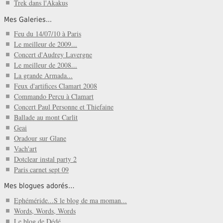
Trek dans l'Akakus
Mes Galeries...
Feu du 14/07/10 à Paris
Le meilleur de 2009...
Concert d'Audrey Lavergne
Le meilleur de 2008...
La grande Armada...
Feux d'artifices Clamart 2008
Commando Percu à Clamart
Concert Paul Personne et Thiefaine
Ballade au mont Carlit
Geai
Oradour sur Glane
Vach'art
Dotclear instal party 2
Paris carnet sept 09
Mes blogues adorés…
Ephéméride...S le blog de ma moman...
Words, Words, Words
Le blog de Dédé...