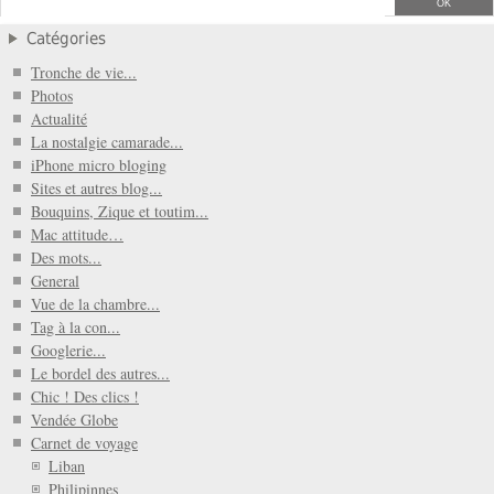
Catégories
Tronche de vie...
Photos
Actualité
La nostalgie camarade...
iPhone micro bloging
Sites et autres blog...
Bouquins, Zique et toutim...
Mac attitude…
Des mots...
General
Vue de la chambre...
Tag à la con...
Googlerie...
Le bordel des autres...
Chic ! Des clics !
Vendée Globe
Carnet de voyage
Liban
Philipinnes