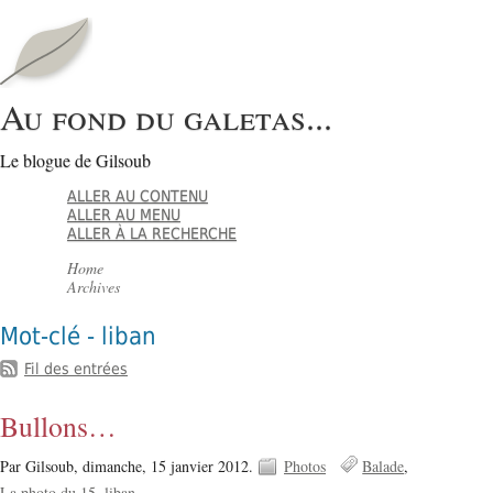
Au fond du galetas...
Le blogue de Gilsoub
ALLER AU CONTENU
ALLER AU MENU
ALLER À LA RECHERCHE
Home
Archives
Mot-clé - liban
Fil des entrées
Bullons…
Par Gilsoub,
dimanche, 15 janvier 2012.
Photos
Balade
La photo du 15
liban