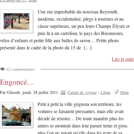
Une rue improbable du nouveau Beyrouth,
moderne, occidentalisé, piège à touristes et au
classe supérieurs, un peu leurs Champs Élysée et
puis là à un carrefour, le pays des Bisounours,
vélos d’enfants et petite fille aux bulles de savon… Petite photo
présenté dans le cadre de la photo du 15 de […]
Lire la suite
12 commentaires
Engoncé…
Par Gilsoub,
jeudi, 28 juillet 2011.
Carnet de voyage
›
Liban
liban
Petit à petit la ville grignota son territoire, les
voitures se faisaient pressantes, mais elle avait
décidé de résister… De toute manière plus les
autres se montrait dans leur parure terne et grise,
plus l’on ne voyait qu’elle dans les reste de sa