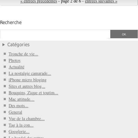
« entrées précédentes
- page 2 de 6 -
entrées suivantes »
Recherche
Catégories
Tronche de vie...
Photos
Actualité
La nostalgie camarade...
iPhone micro bloging
Sites et autres blog...
Bouquins, Zique et toutim...
Mac attitude…
Des mots...
General
Vue de la chambre...
Tag à la con...
Googlerie...
Le bordel des autres...