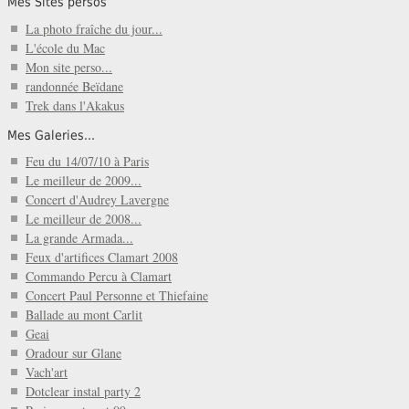
Mes Sites persos
La photo fraîche du jour...
L'école du Mac
Mon site perso...
randonnée Beïdane
Trek dans l'Akakus
Mes Galeries...
Feu du 14/07/10 à Paris
Le meilleur de 2009...
Concert d'Audrey Lavergne
Le meilleur de 2008...
La grande Armada...
Feux d'artifices Clamart 2008
Commando Percu à Clamart
Concert Paul Personne et Thiefaine
Ballade au mont Carlit
Geai
Oradour sur Glane
Vach'art
Dotclear instal party 2