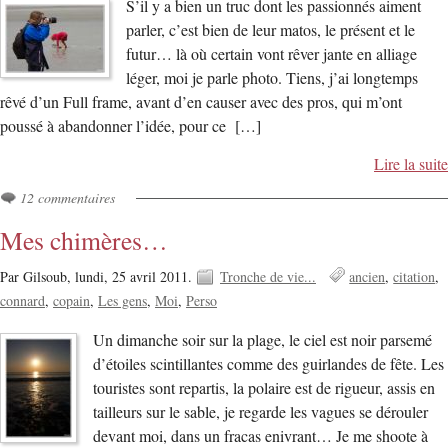
S’il y a bien un truc dont les passionnés aiment
parler, c’est bien de leur matos, le présent et le
futur… là où certain vont rêver jante en alliage
léger, moi je parle photo. Tiens, j’ai longtemps
rêvé d’un Full frame, avant d’en causer avec des pros, qui m’ont
poussé à abandonner l’idée, pour ce […]
Lire la suite
12 commentaires
Mes chimères…
Par Gilsoub,
lundi, 25 avril 2011.
Tronche de vie...
ancien
citation
connard
copain
Les gens
Moi
Perso
Un dimanche soir sur la plage, le ciel est noir parsemé
d’étoiles scintillantes comme des guirlandes de fête. Les
touristes sont repartis, la polaire est de rigueur, assis en
tailleurs sur le sable, je regarde les vagues se dérouler
devant moi, dans un fracas enivrant… Je me shoote à