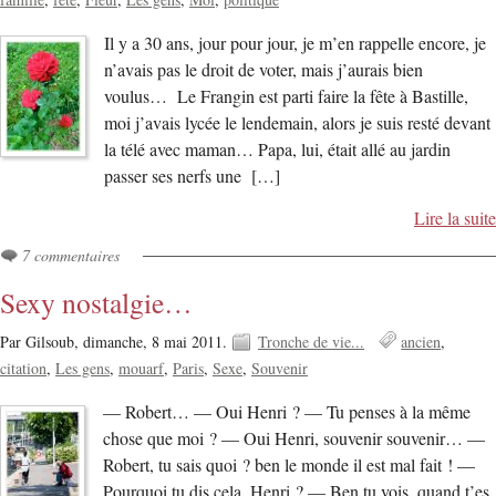
Il y a 30 ans, jour pour jour, je m’en rappelle encore, je
n’avais pas le droit de voter, mais j’aurais bien
voulus… Le Frangin est parti faire la fête à Bastille,
moi j’avais lycée le lendemain, alors je suis resté devant
la télé avec maman… Papa, lui, était allé au jardin
passer ses nerfs une […]
Lire la suite
7 commentaires
Sexy nostalgie…
Par Gilsoub,
dimanche, 8 mai 2011.
Tronche de vie...
ancien
citation
Les gens
mouarf
Paris
Sexe
Souvenir
— Robert… — Oui Henri ? — Tu penses à la même
chose que moi ? — Oui Henri, souvenir souvenir… —
Robert, tu sais quoi ? ben le monde il est mal fait ! —
Pourquoi tu dis cela, Henri ? — Ben tu vois, quand t’es