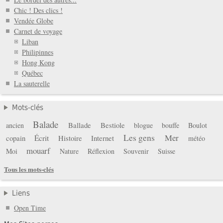
Chic ! Des clics !
Vendée Globe
Carnet de voyage
Liban
Philipinnes
Hong Kong
Québec
La sauterelle
Mots-clés
Balade
Ballade
Bestiole
ancien
blogue
bouffe
Boulot
Les gens
Mer
copain
Écrit
Histoire
Internet
météo
mouarf
Moi
Nature
Réflexion
Souvenir
Suisse
Tous les mots-clés
Liens
Open Time