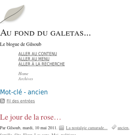
Au fond du galetas...
Le blogue de Gilsoub
ALLER AU CONTENU
ALLER AU MENU
ALLER À LA RECHERCHE
Home
Archives
Mot-clé - ancien
Fil des entrées
Le jour de la rose…
Par Gilsoub,
mardi, 10 mai 2011.
La nostalgie camarade...
ancien
famille
fête
Fleur
Les gens
Moi
politique