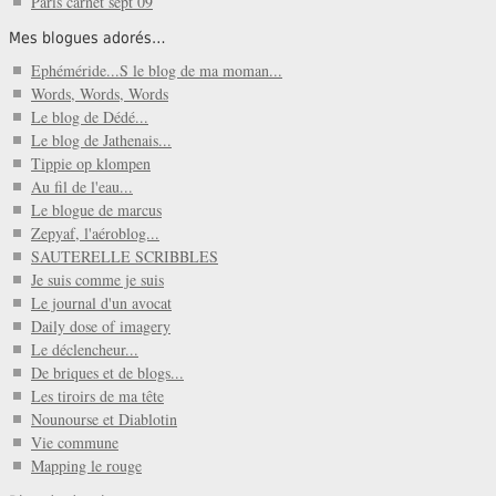
Paris carnet sept 09
Mes blogues adorés…
Ephéméride...S le blog de ma moman...
Words, Words, Words
Le blog de Dédé...
Le blog de Jathenais...
Tippie op klompen
Au fil de l'eau...
Le blogue de marcus
Zepyaf, l'aéroblog...
SAUTERELLE SCRIBBLES
Je suis comme je suis
Le journal d'un avocat
Daily dose of imagery
Le déclencheur...
De briques et de blogs...
Les tiroirs de ma tête
Nounourse et Diablotin
Vie commune
Mapping le rouge