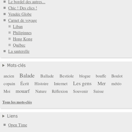
Le bordel des autres...
Chic ! Des clics !
Vendée Globe
Carnet de voyage
Liban
Philipinnes
Hong Kong
Québec
La sauterelle
Mots-clés
Balade
Ballade
Bestiole
ancien
blogue
bouffe
Boulot
Les gens
Mer
copain
Écrit
Histoire
Internet
météo
mouarf
Moi
Nature
Réflexion
Souvenir
Suisse
Tous les mots-clés
Liens
Open Time