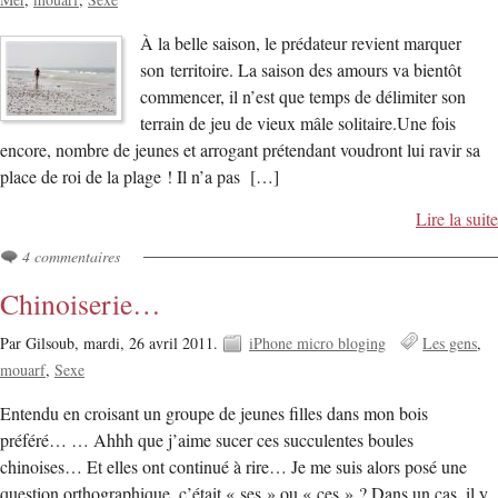
À la belle saison, le prédateur revient marquer
son territoire. La saison des amours va bientôt
commencer, il n’est que temps de délimiter son
terrain de jeu de vieux mâle solitaire.Une fois
encore, nombre de jeunes et arrogant prétendant voudront lui ravir sa
place de roi de la plage ! Il n’a pas […]
Lire la suite
4 commentaires
Chinoiserie…
Par Gilsoub,
mardi, 26 avril 2011.
iPhone micro bloging
Les gens
mouarf
Sexe
Entendu en croisant un groupe de jeunes filles dans mon bois
préféré… … Ahhh que j’aime sucer ces succulentes boules
chinoises… Et elles ont continué à rire… Je me suis alors posé une
question orthographique, c’était « ses » ou « ces » ? Dans un cas, il y