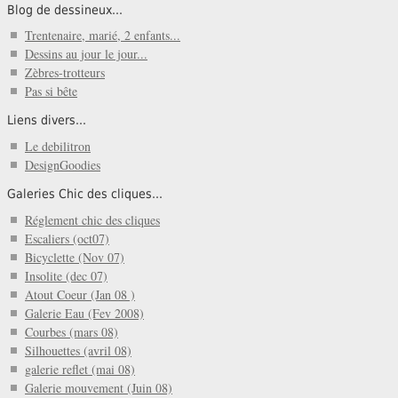
Blog de dessineux...
Trentenaire, marié, 2 enfants...
Dessins au jour le jour...
Zèbres-trotteurs
Pas si bête
Liens divers...
Le debilitron
DesignGoodies
Galeries Chic des cliques...
Réglement chic des cliques
Escaliers (oct07)
Bicyclette (Nov 07)
Insolite (dec 07)
Atout Coeur (Jan 08 )
Galerie Eau (Fev 2008)
Courbes (mars 08)
Silhouettes (avril 08)
galerie reflet (mai 08)
Galerie mouvement (Juin 08)