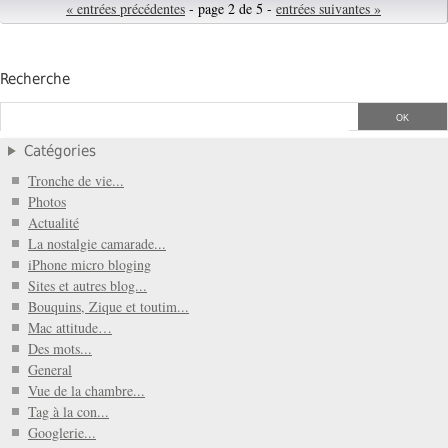
« entrées précédentes
- page 2 de 5 -
entrées suivantes »
Recherche
Catégories
Tronche de vie...
Photos
Actualité
La nostalgie camarade...
iPhone micro bloging
Sites et autres blog...
Bouquins, Zique et toutim...
Mac attitude…
Des mots...
General
Vue de la chambre...
Tag à la con...
Googlerie...