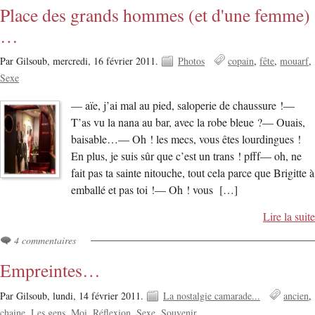
Place des grands hommes (et d'une femme)
…
Par Gilsoub,
mercredi, 16 février 2011.
Photos
copain
fête
mouarf
Sexe
— aïe, j’ai mal au pied, saloperie de chaussure !—
T’as vu la nana au bar, avec la robe bleue ?— Ouais,
baisable…— Oh ! les mecs, vous êtes lourdingues !
En plus, je suis sûr que c’est un trans ! pfff— oh, ne
fait pas ta sainte nitouche, tout cela parce que Brigitte à
emballé et pas toi !— Oh ! vous […]
Lire la suite
4 commentaires
Empreintes…
Par Gilsoub,
lundi, 14 février 2011.
La nostalgie camarade...
ancien
chaine
Les gens
Moi
Réflexion
Sexe
Souvenir