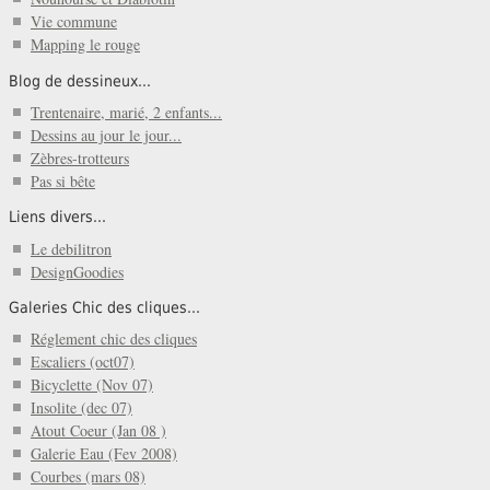
Vie commune
Mapping le rouge
Blog de dessineux...
Trentenaire, marié, 2 enfants...
Dessins au jour le jour...
Zèbres-trotteurs
Pas si bête
Liens divers...
Le debilitron
DesignGoodies
Galeries Chic des cliques...
Réglement chic des cliques
Escaliers (oct07)
Bicyclette (Nov 07)
Insolite (dec 07)
Atout Coeur (Jan 08 )
Galerie Eau (Fev 2008)
Courbes (mars 08)