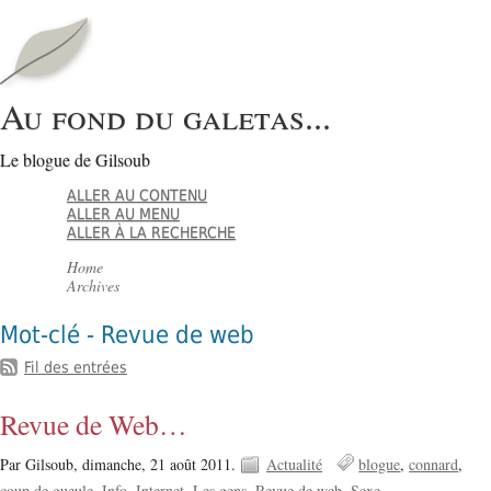
Au fond du galetas...
Le blogue de Gilsoub
ALLER AU CONTENU
ALLER AU MENU
ALLER À LA RECHERCHE
Home
Archives
Mot-clé - Revue de web
Fil des entrées
Revue de Web…
Par Gilsoub,
dimanche, 21 août 2011.
Actualité
blogue
connard
coup de gueule
Info
Internet
Les gens
Revue de web
Sexe