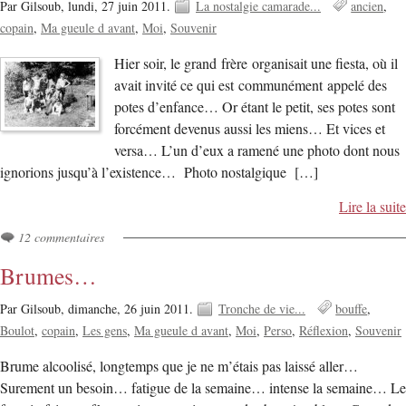
Par Gilsoub,
lundi, 27 juin 2011.
La nostalgie camarade...
ancien
copain
Ma gueule d avant
Moi
Souvenir
Hier soir, le grand frère organisait une fiesta, où il
avait invité ce qui est communément appelé des
potes d’enfance… Or étant le petit, ses potes sont
forcément devenus aussi les miens… Et vices et
versa… L’un d’eux a ramené une photo dont nous
ignorions jusqu’à l’existence… Photo nostalgique […]
Lire la suite
12 commentaires
Brumes…
Par Gilsoub,
dimanche, 26 juin 2011.
Tronche de vie...
bouffe
Boulot
copain
Les gens
Ma gueule d avant
Moi
Perso
Réflexion
Souvenir
Brume alcoolisé, longtemps que je ne m’étais pas laissé aller…
Surement un besoin… fatigue de la semaine… intense la semaine… Le