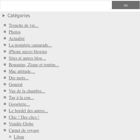
Catégories
Tronche de vie...
Photos
Actualité
La nostalgie camarade...
iPhone micro bloging
Sites et autres blog...
Bouquins, Zique et toutim...
Mac attitude…
Des mots...
General
Vue de la chambre...
Tag à la con...
Googlerie...
Le bordel des autres...
Chic ! Des clics !
Vendée Globe
Carnet de voyage
Liban