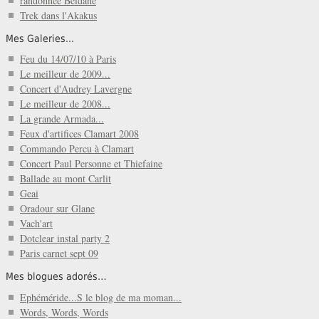
randonnée Beïdane
Trek dans l'Akakus
Mes Galeries...
Feu du 14/07/10 à Paris
Le meilleur de 2009...
Concert d'Audrey Lavergne
Le meilleur de 2008...
La grande Armada...
Feux d'artifices Clamart 2008
Commando Percu à Clamart
Concert Paul Personne et Thiefaine
Ballade au mont Carlit
Geai
Oradour sur Glane
Vach'art
Dotclear instal party 2
Paris carnet sept 09
Mes blogues adorés…
Ephéméride...S le blog de ma moman...
Words, Words, Words