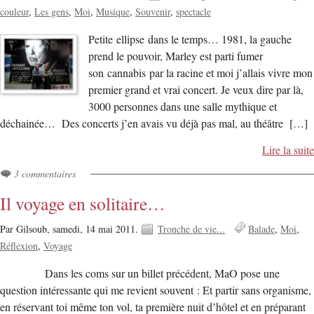
couleur
Les gens
Moi
Musique
Souvenir
spectacle
Petite ellipse dans le temps… 1981, la gauche
prend le pouvoir, Marley est parti fumer
son cannabis par la racine et moi j’allais vivre mon
premier grand et vrai concert. Je veux dire par là,
3000 personnes dans une salle mythique et
déchainée… Des concerts j’en avais vu déjà pas mal, au théâtre […]
Lire la suite
3 commentaires
Il voyage en solitaire…
Par Gilsoub,
samedi, 14 mai 2011.
Tronche de vie...
Balade
Moi
Réflexion
Voyage
Dans les coms sur un billet précédent, MaO pose une
question intéressante qui me revient souvent : Et partir sans organisme,
en réservant toi même ton vol, ta première nuit d’hôtel et en préparant