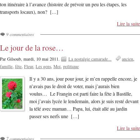
ton itinéraire à l’avance (histoire de prévoir un peu les étapes, les
transports locaux), non? […]
Lire la suite
9 commentaires
Le jour de la rose…
Par Gilsoub,
mardi, 10 mai 2011.
La nostalgie camarade...
ancien
famille
fête
Fleur
Les gens
Moi
politique
Il y a 30 ans, jour pour jour, je m’en rappelle encore, je
n’avais pas le droit de voter, mais j’aurais bien
voulus… Le Frangin est parti faire la fête à Bastille,
moi j’avais lycée le lendemain, alors je suis resté devant
la télé avec maman… Papa, lui, était allé au jardin
passer ses nerfs une […]
Lire la suite
7 commentaires