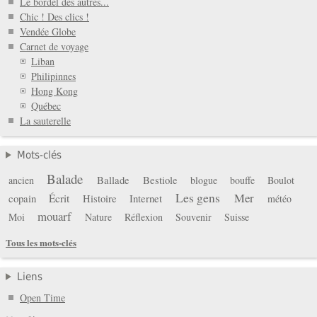
Le bordel des autres...
Chic ! Des clics !
Vendée Globe
Carnet de voyage
Liban
Philipinnes
Hong Kong
Québec
La sauterelle
Mots-clés
Balade
Ballade
Bestiole
ancien
blogue
bouffe
Boulot
Les gens
Mer
copain
Écrit
Histoire
Internet
météo
mouarf
Moi
Nature
Réflexion
Souvenir
Suisse
Tous les mots-clés
Liens
Open Time