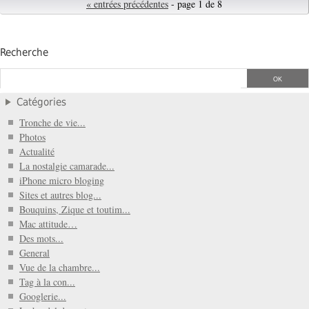
« entrées précédentes
- page 1 de 8
Recherche
Catégories
Tronche de vie...
Photos
Actualité
La nostalgie camarade...
iPhone micro bloging
Sites et autres blog...
Bouquins, Zique et toutim...
Mac attitude…
Des mots...
General
Vue de la chambre...
Tag à la con...
Googlerie...