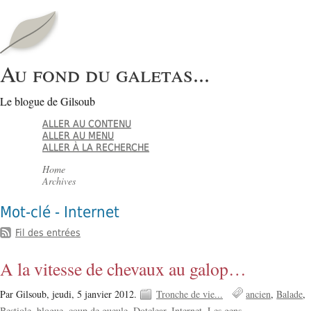
Au fond du galetas...
Le blogue de Gilsoub
ALLER AU CONTENU
ALLER AU MENU
ALLER À LA RECHERCHE
Home
Archives
Mot-clé - Internet
Fil des entrées
A la vitesse de chevaux au galop…
Par Gilsoub,
jeudi, 5 janvier 2012.
Tronche de vie...
ancien
Balade
Bestiole
blogue
coup de gueule
Dotclear
Internet
Les gens