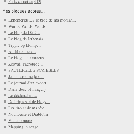
Paris carnet sept 09
Mes blogues adorés…
Ephéméride...S le blog de ma moman...
Words, Words, Words
Le blog de Dédé...
Le blog de Jathenais...
Tippie op klompen
Au fil de l'eau...
Le blogue de marcus
Zepyaf, l'aéroblog...
SAUTERELLE SCRIBBLES
Je suis comme je suis
Le journal d'un avocat
Daily dose of imagery
Le déclencheur...
De briques et de blogs...
Les tiroirs de ma tête
Nounourse et Diablotin
Vie commune
Mapping le rouge