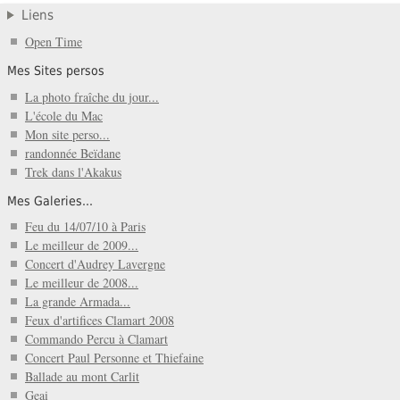
Liens
Open Time
Mes Sites persos
La photo fraîche du jour...
L'école du Mac
Mon site perso...
randonnée Beïdane
Trek dans l'Akakus
Mes Galeries...
Feu du 14/07/10 à Paris
Le meilleur de 2009...
Concert d'Audrey Lavergne
Le meilleur de 2008...
La grande Armada...
Feux d'artifices Clamart 2008
Commando Percu à Clamart
Concert Paul Personne et Thiefaine
Ballade au mont Carlit
Geai