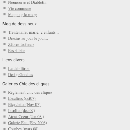
Nounourse et Diablotin
Vie commune
Mapping le rouge
Blog de dessineux...
Trentenaire, marié, 2 enfants...
Dessins au jour le jour...
Zèbres-trotteurs
Pas si bête
Liens divers...
Le debilitron
DesignGoodies
Galeries Chic des cliques...
Réglement chic des cliques
Escaliers (oct07)
Bicyclette (Nov 07)
Insolite (dec 07)
Atout Coeur (Jan 08 )
Galerie Eau (Fev 2008)
Courbes (mars 08)