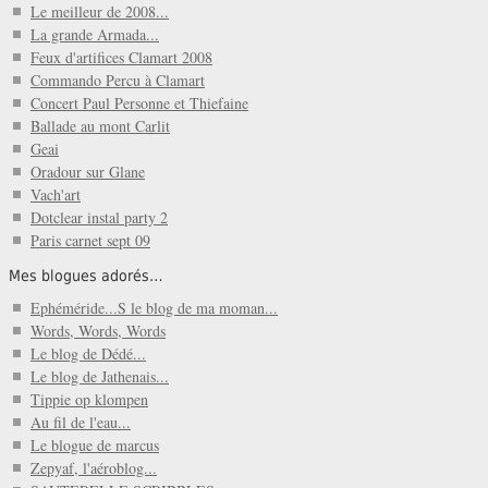
Le meilleur de 2008...
La grande Armada...
Feux d'artifices Clamart 2008
Commando Percu à Clamart
Concert Paul Personne et Thiefaine
Ballade au mont Carlit
Geai
Oradour sur Glane
Vach'art
Dotclear instal party 2
Paris carnet sept 09
Mes blogues adorés…
Ephéméride...S le blog de ma moman...
Words, Words, Words
Le blog de Dédé...
Le blog de Jathenais...
Tippie op klompen
Au fil de l'eau...
Le blogue de marcus
Zepyaf, l'aéroblog...