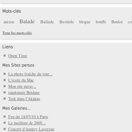
Mots-clés
Balade
Ballade
Bestiole
co
ancien
blogue
bouffe
Boulot
Tous les mots-clés
Liens
Open Time
Mes Sites persos
La photo fraîche du jour...
L'école du Mac
Mon site perso...
randonnée Beïdane
Trek dans l'Akakus
Mes Galeries...
Feu du 14/07/10 à Paris
Le meilleur de 2009...
Concert d'Audrey Lavergne