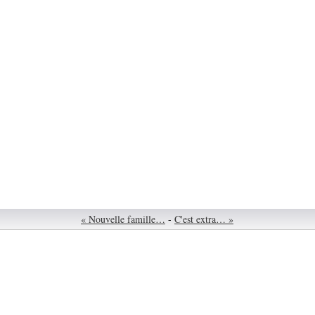
« Nouvelle famille…
-
C'est extra… »