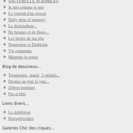
SAUTERELLE SCRIBBLES
Je suis comme je suis
Le journal d'un avocat
Daily dose of imagery
Le déclencheur...
De briques et de blogs...
Les tiroirs de ma tête
Nounourse et Diablotin
Vie commune
Mapping le rouge
Blog de dessineux...
Trentenaire, marié, 2 enfants...
Dessins au jour le jour...
Zèbres-trotteurs
Pas si bête
Liens divers...
Le debilitron
DesignGoodies
Galeries Chic des cliques...