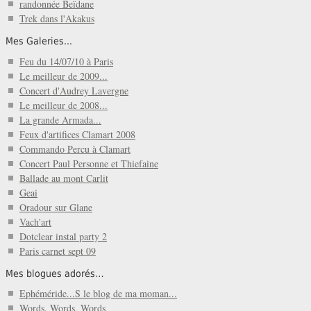
randonnée Beïdane
Trek dans l'Akakus
Mes Galeries...
Feu du 14/07/10 à Paris
Le meilleur de 2009...
Concert d'Audrey Lavergne
Le meilleur de 2008...
La grande Armada...
Feux d'artifices Clamart 2008
Commando Percu à Clamart
Concert Paul Personne et Thiefaine
Ballade au mont Carlit
Geai
Oradour sur Glane
Vach'art
Dotclear instal party 2
Paris carnet sept 09
Mes blogues adorés…
Ephéméride...S le blog de ma moman...
Words, Words, Words