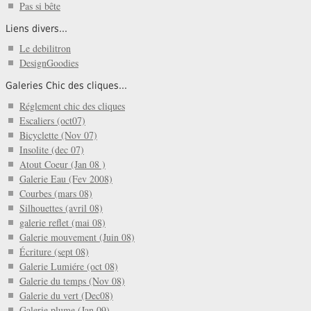
Pas si bête
Liens divers...
Le debilitron
DesignGoodies
Galeries Chic des cliques...
Réglement chic des cliques
Escaliers (oct07)
Bicyclette (Nov 07)
Insolite (dec 07)
Atout Coeur (Jan 08 )
Galerie Eau (Fev 2008)
Courbes (mars 08)
Silhouettes (avril 08)
galerie reflet (mai 08)
Galerie mouvement (Juin 08)
Écriture (sept 08)
Galerie Lumiére (oct 08)
Galerie du temps (Nov 08)
Galerie du vert (Dec08)
Galerie plume (Jan 09)