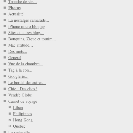
Tronche de vie...
Photos
Actualité
La nostalgie camarade...
iPhone micro bloging
Sites et autres blog...
Bouquins, Zique et toutim...
Mac attitude…
Des mots...
General
Vue de la chambre...
Tag à la con...
Googlerie...
Le bordel des autres...
Chic ! Des clics !
Vendée Globe
Carnet de voyage
Liban
Philipinnes
Hong Kong
Québec
La sauterelle