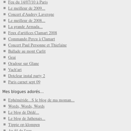
Feu du 14/07/10 à Paris
Le meilleur de 2009...
Concert d'Audrey Lavergne
Le meilleur de 2008...
La grande Armada...
Feux d'artifices Clamart 2008
Commando Percu à Clamart
Concert Paul Personne et Thiefaine
Ballade au mont Carlit
Geai
Oradour sur Glane
Vach'art
Dotclear instal party 2
Paris carnet sept 09
Mes blogues adorés…
Ephéméride...S le blog de ma moman...
Words, Words, Words
Le blog de Dédé...
Le blog de Jathenais...
Tippie op klompen
Au fil de l'eau...