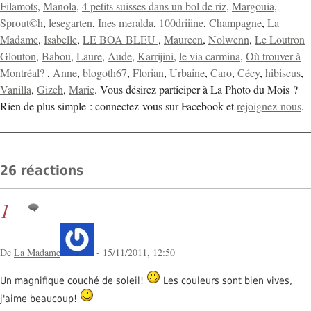
Filamots
,
Manola
,
4 petits suisses dans un bol de riz
,
Margouia
,
Sprout©h
,
lesegarten
,
Ines meralda
,
100driiine
,
Champagne
,
La
Madame
,
Isabelle
,
LE BOA BLEU
,
Maureen
,
Nolwenn
,
Le Loutron
Glouton
,
Babou
,
Laure
,
Aude
,
Karrijini
,
le via carmina
,
Où trouver à
Montréal?
,
Anne
,
blogoth67
,
Florian
,
Urbaine
,
Caro
,
Cécy
,
hibiscus
,
Vanilla
,
Gizeh
,
Marie
. Vous désirez participer à La Photo du Mois ?
Rien de plus simple : connectez-vous sur Facebook et
rejoignez-nous
.
26 réactions
1
De
La Madame
- 15/11/2011, 12:50
Un magnifique couché de soleil!
Les couleurs sont bien vives,
j'aime beaucoup!