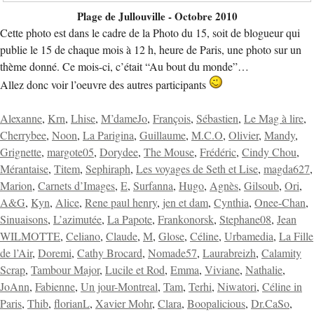
Plage de Jullouville - Octobre 2010
Cette photo est dans le cadre de la Photo du 15, soit de blogueur qui
publie le 15 de chaque mois à 12 h, heure de Paris, une photo sur un
thème donné. Ce mois-ci, c’était “Au bout du monde”…
Allez donc voir l’oeuvre des autres participants
Alexanne
,
Krn
,
Lhise
,
M’dameJo
,
François
,
Sébastien
,
Le Mag à lire
,
Cherrybee
,
Noon
,
La Parigina
,
Guillaume
,
M.C.O
,
Olivier
,
Mandy
,
Grignette
,
margote05
,
Dorydee
,
The Mouse
,
Frédéric
,
Cindy Chou
,
Mérantaise
,
Titem
,
Sephiraph
,
Les voyages de Seth et Lise
,
magda627
,
Marion
,
Carnets d’Images
,
E
,
Surfanna
,
Hugo
,
Agnès
,
Gilsoub
,
Ori
,
A&G
,
Kyn
,
Alice
,
Rene paul henry
,
jen et dam
,
Cynthia
,
Onee-Chan
,
Sinuaisons
,
L’azimutée
,
La Papote
,
Frankonorsk
,
Stephane08
,
Jean
WILMOTTE
,
Celiano
,
Claude
,
M
,
Glose
,
Céline
,
Urbamedia
,
La Fille
de l’Air
,
Doremi
,
Cathy Brocard
,
Nomade57
,
Laurabreizh
,
Calamity
Scrap
,
Tambour Major
,
Lucile et Rod
,
Emma
,
Viviane
,
Nathalie
,
JoAnn
,
Fabienne
,
Un jour-Montreal
,
Tam
,
Terhi
,
Niwatori
,
Céline in
Paris
,
Thib
,
florianL
,
Xavier Mohr
,
Clara
,
Boopalicious
,
Dr.CaSo
,