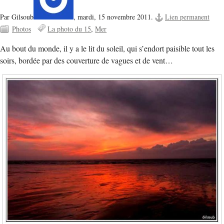
Par Gilsoub
,
mardi, 15 novembre 2011.
Lien permanent
Photos
La photo du 15
Mer
Au bout du monde, il y a le lit du soleil, qui s’endort paisible tout les
soirs, bordée par des couverture de vagues et de vent…