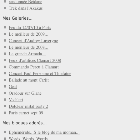
randonnée Beïdane
Trek dans l'Akakus
Mes Galeries...
Feu du 14/07/10 à Paris
Le meilleur de 2009...
Concert d'Audrey Lavergne
Le meilleur de 2008...
La grande Armada...
Feux d'artifices Clamart 2008
Commando Percu à Clamart
Concert Paul Personne et Thiefaine
Ballade au mont Carlit
Geai
Oradour sur Glane
Vach'art
Dotclear instal party 2
Paris carnet sept 09
Mes blogues adorés…
Ephéméride...S le blog de ma moman...
Words, Words, Words