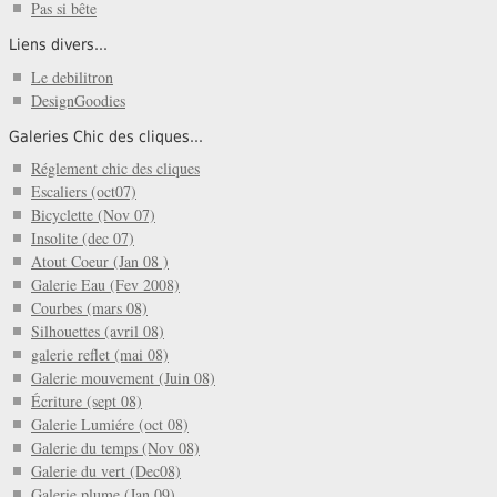
Pas si bête
Liens divers...
Le debilitron
DesignGoodies
Galeries Chic des cliques...
Réglement chic des cliques
Escaliers (oct07)
Bicyclette (Nov 07)
Insolite (dec 07)
Atout Coeur (Jan 08 )
Galerie Eau (Fev 2008)
Courbes (mars 08)
Silhouettes (avril 08)
galerie reflet (mai 08)
Galerie mouvement (Juin 08)
Écriture (sept 08)
Galerie Lumiére (oct 08)
Galerie du temps (Nov 08)
Galerie du vert (Dec08)
Galerie plume (Jan 09)