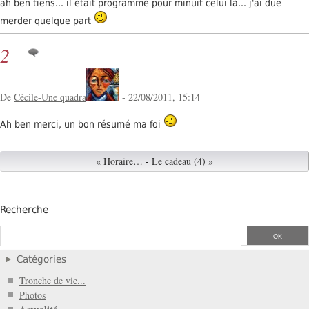
ah ben tiens... il était programmé pour minuit celui là... j'ai due
merder quelque part
2
De
Cécile-Une quadra
- 22/08/2011, 15:14
Ah ben merci, un bon résumé ma foi
« Horaire…
-
Le cadeau (4) »
Recherche
Catégories
Tronche de vie...
Photos