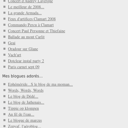
Concert d'Audrey Lavergne
Le meilleur de 2008...
La grande Armada...
Feux d'artifices Clamart 2008
Commando Percu à Clamart
Concert Paul Personne et Thiefaine
Ballade au mont Carlit
Geai
Oradour sur Glane
Vach'art
Dotclear instal party 2
Paris carnet sept 09
Mes blogues adorés…
Ephéméride...S le blog de ma moman...
Words, Words, Words
Le blog de Dédé...
Le blog de Jathenais...
Tippie op klompen
Au fil de l'eau...
Le blogue de marcus
Zepyaf, l'aéroblog...