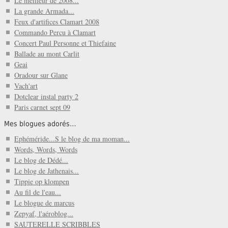
Le meilleur de 2008...
La grande Armada...
Feux d'artifices Clamart 2008
Commando Percu à Clamart
Concert Paul Personne et Thiefaine
Ballade au mont Carlit
Geai
Oradour sur Glane
Vach'art
Dotclear instal party 2
Paris carnet sept 09
Mes blogues adorés…
Ephéméride...S le blog de ma moman...
Words, Words, Words
Le blog de Dédé...
Le blog de Jathenais...
Tippie op klompen
Au fil de l'eau...
Le blogue de marcus
Zepyaf, l'aéroblog...
SAUTERELLE SCRIBBLES