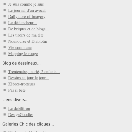
Je suis comme je suis
Le journal d'un avocat
Daily dose of imagery
Le déclencheur...
De briques et de blogs...
Les tiroirs de ma tête
Nounourse et Diablotin
Vie commune
Mapping le rouge
Blog de dessineux...
Trentenaire, marié, 2 enfants...
Dessins au jour le jour...
Zèbres-trotteurs
Pas si bête
Liens divers...
Le debilitron
DesignGoodies
Galeries Chic des cliques...