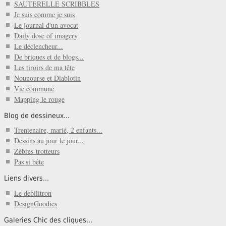
SAUTERELLE SCRIBBLES
Je suis comme je suis
Le journal d'un avocat
Daily dose of imagery
Le déclencheur...
De briques et de blogs...
Les tiroirs de ma tête
Nounourse et Diablotin
Vie commune
Mapping le rouge
Blog de dessineux...
Trentenaire, marié, 2 enfants...
Dessins au jour le jour...
Zèbres-trotteurs
Pas si bête
Liens divers...
Le debilitron
DesignGoodies
Galeries Chic des cliques...