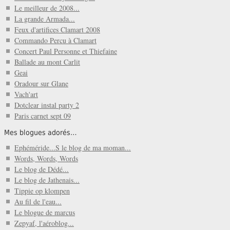
Le meilleur de 2008...
La grande Armada...
Feux d'artifices Clamart 2008
Commando Percu à Clamart
Concert Paul Personne et Thiefaine
Ballade au mont Carlit
Geai
Oradour sur Glane
Vach'art
Dotclear instal party 2
Paris carnet sept 09
Mes blogues adorés…
Ephéméride...S le blog de ma moman...
Words, Words, Words
Le blog de Dédé...
Le blog de Jathenais...
Tippie op klompen
Au fil de l'eau...
Le blogue de marcus
Zepyaf, l'aéroblog...