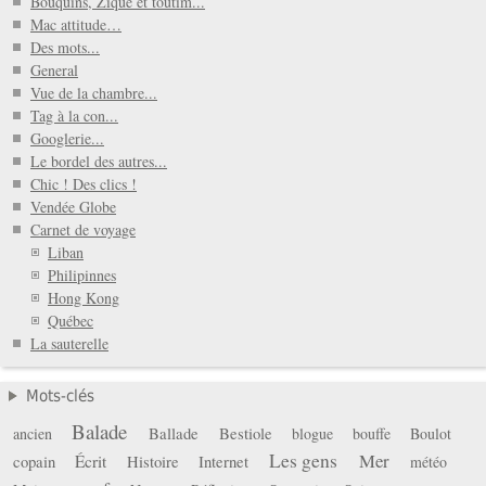
Bouquins, Zique et toutim...
Mac attitude…
Des mots...
General
Vue de la chambre...
Tag à la con...
Googlerie...
Le bordel des autres...
Chic ! Des clics !
Vendée Globe
Carnet de voyage
Liban
Philipinnes
Hong Kong
Québec
La sauterelle
Mots-clés
Balade
Ballade
Bestiole
ancien
blogue
bouffe
Boulot
Les gens
Mer
copain
Écrit
Histoire
Internet
météo