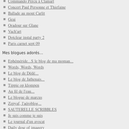
Commando Percu à Clamart
Concert Paul Personne et Thiefaine
Ballade au mont Carlit
Geai
Oradour sur Glane
Vach'art
Dotclear instal party 2
Paris carnet sept 09
Mes blogues adorés…
Ephéméride...S le blog de ma moman...
Words, Words, Words
Le blog de Dédé...
Le blog de Jathenais...
Tippie op klompen
Au fil de l'eau...
Le blogue de marcus
Zepyaf, l'aéroblog...
SAUTERELLE SCRIBBLES
Je suis comme je suis
Le journal d'un avocat
Daily dose of imagery