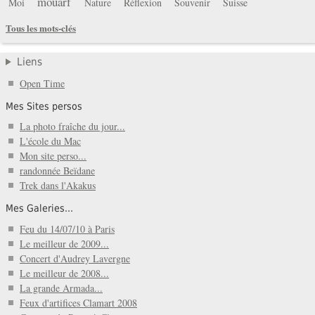
mouarf
Moi
Nature
Réflexion
Souvenir
Suisse
Tous les mots-clés
Liens
Open Time
Mes Sites persos
La photo fraîche du jour...
L'école du Mac
Mon site perso...
randonnée Beïdane
Trek dans l'Akakus
Mes Galeries...
Feu du 14/07/10 à Paris
Le meilleur de 2009...
Concert d'Audrey Lavergne
Le meilleur de 2008...
La grande Armada...
Feux d'artifices Clamart 2008