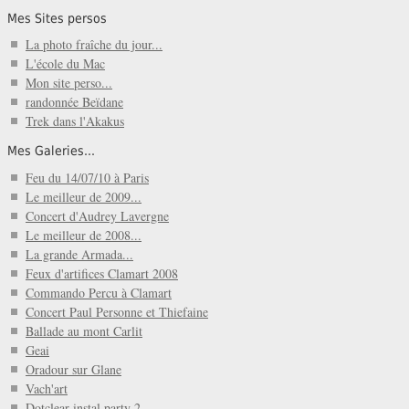
Mes Sites persos
La photo fraîche du jour...
L'école du Mac
Mon site perso...
randonnée Beïdane
Trek dans l'Akakus
Mes Galeries...
Feu du 14/07/10 à Paris
Le meilleur de 2009...
Concert d'Audrey Lavergne
Le meilleur de 2008...
La grande Armada...
Feux d'artifices Clamart 2008
Commando Percu à Clamart
Concert Paul Personne et Thiefaine
Ballade au mont Carlit
Geai
Oradour sur Glane
Vach'art
Dotclear instal party 2