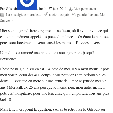
Par Gilsoub
,
lundi, 27 juin 2011.
Lien permanent
La nostalgie camarade...
ancien
copain
Ma gueule d avant
Moi
Souvenir
Hier soir, le grand frère organisait une fiesta, où il avait invité ce qui
est communément appelé des potes d’enfance… Or étant le petit, ses
potes sont forcément devenus aussi les miens… Et vices et versa…
L’un d’eux a ramené une photo dont nous ignorions jusqu’à
l’existence…
Photo nostalgique s’il en est ! À côté de moi, il y a mon meilleur pote,
mon voisin, celui des 400 coups, nous pouvions être redoutable les
deux ! Il s’est tué en moto sur une route de Grèce le jour de mes 25
ans ! Merveilleux 25 ans puisque le même jour, mon autre meilleur
pote était hospitalisé pour une leucémie qui l’emportera trois ans plus
tard !!!
Mais telle n’est point la question, sauras-tu retrouver le Gilsoub sur