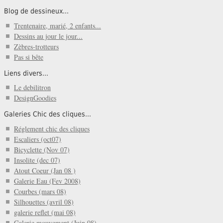
Blog de dessineux...
Trentenaire, marié, 2 enfants...
Dessins au jour le jour...
Zèbres-trotteurs
Pas si bête
Liens divers...
Le debilitron
DesignGoodies
Galeries Chic des cliques...
Réglement chic des cliques
Escaliers (oct07)
Bicyclette (Nov 07)
Insolite (dec 07)
Atout Coeur (Jan 08 )
Galerie Eau (Fev 2008)
Courbes (mars 08)
Silhouettes (avril 08)
galerie reflet (mai 08)
Galerie mouvement (Juin 08)