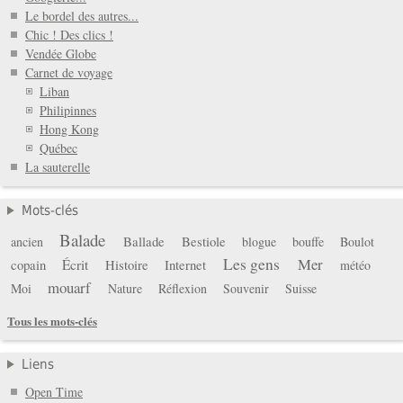
Le bordel des autres...
Chic ! Des clics !
Vendée Globe
Carnet de voyage
Liban
Philipinnes
Hong Kong
Québec
La sauterelle
Mots-clés
Balade
Ballade
Bestiole
ancien
blogue
bouffe
Boulot
Les gens
Mer
copain
Écrit
Histoire
Internet
météo
mouarf
Moi
Nature
Réflexion
Souvenir
Suisse
Tous les mots-clés
Liens
Open Time