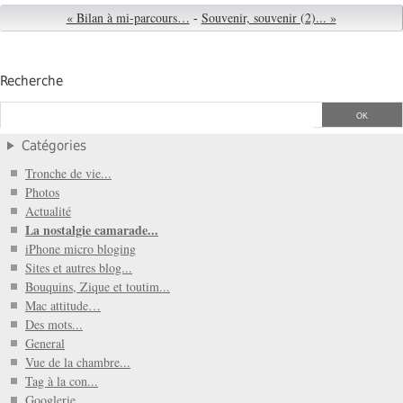
« Bilan à mi-parcours…
-
Souvenir, souvenir (2)... »
Recherche
Catégories
Tronche de vie...
Photos
Actualité
La nostalgie camarade...
iPhone micro bloging
Sites et autres blog...
Bouquins, Zique et toutim...
Mac attitude…
Des mots...
General
Vue de la chambre...
Tag à la con...
Googlerie...