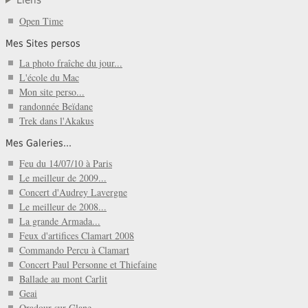
Liens
Open Time
Mes Sites persos
La photo fraîche du jour...
L'école du Mac
Mon site perso...
randonnée Beïdane
Trek dans l'Akakus
Mes Galeries...
Feu du 14/07/10 à Paris
Le meilleur de 2009...
Concert d'Audrey Lavergne
Le meilleur de 2008...
La grande Armada...
Feux d'artifices Clamart 2008
Commando Percu à Clamart
Concert Paul Personne et Thiefaine
Ballade au mont Carlit
Geai
Oradour sur Glane