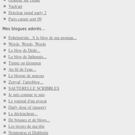
Vach'art
Dotclear instal party 2
Paris carnet sept 09
Mes blogues adorés…
Ephéméride...S le blog de ma moman...
Words, Words, Words
Le blog de Dédé...
Le blog de Jathenais...
Tippie op klompen
Au fil de l'eau...
Le blogue de marcus
Zepyaf, l'aéroblog...
SAUTERELLE SCRIBBLES
Je suis comme je suis
Le journal d'un avocat
Daily dose of imagery
Le déclencheur...
De briques et de blogs...
Les tiroirs de ma tête
Nounourse et Diablotin