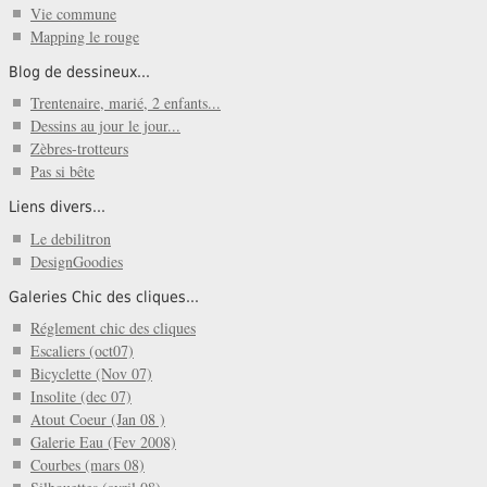
Vie commune
Mapping le rouge
Blog de dessineux...
Trentenaire, marié, 2 enfants...
Dessins au jour le jour...
Zèbres-trotteurs
Pas si bête
Liens divers...
Le debilitron
DesignGoodies
Galeries Chic des cliques...
Réglement chic des cliques
Escaliers (oct07)
Bicyclette (Nov 07)
Insolite (dec 07)
Atout Coeur (Jan 08 )
Galerie Eau (Fev 2008)
Courbes (mars 08)