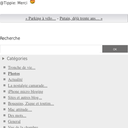
@Tippie: Merci
« Parking à vélo…
-
Putain, déjà trente ans… »
Recherche
Catégories
Tronche de vie...
Photos
Actualité
La nostalgie camarade...
iPhone micro bloging
Sites et autres blog...
Bouquins, Zique et toutim...
Mac attitude…
Des mots...
General
Vue de la chambre...