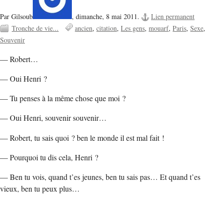
Par Gilsoub
,
dimanche, 8 mai 2011.
Lien permanent
Tronche de vie...
ancien
citation
Les gens
mouarf
Paris
Sexe
Souvenir
— Robert…
— Oui Henri ?
— Tu penses à la même chose que moi ?
— Oui Henri, souvenir souvenir…
— Robert, tu sais quoi ? ben le monde il est mal fait !
— Pourquoi tu dis cela, Henri ?
— Ben tu vois, quand t’es jeunes, ben tu sais pas… Et quand t’es
vieux, ben tu peux plus…