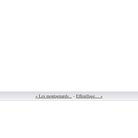
« Les montagnards...
-
Effeuillage… »