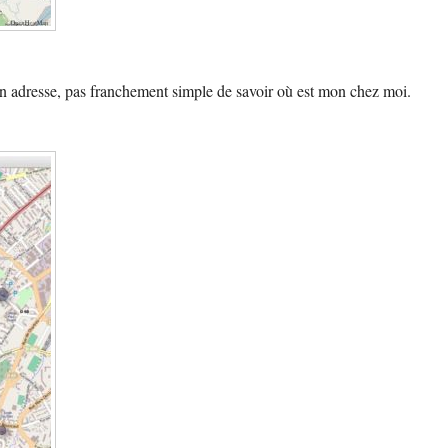
 mon adresse, pas franchement simple de savoir où est mon chez moi.