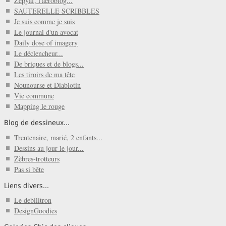
Zepyaf, l'aéroblog...
SAUTERELLE SCRIBBLES
Je suis comme je suis
Le journal d'un avocat
Daily dose of imagery
Le déclencheur...
De briques et de blogs...
Les tiroirs de ma tête
Nounourse et Diablotin
Vie commune
Mapping le rouge
Blog de dessineux...
Trentenaire, marié, 2 enfants...
Dessins au jour le jour...
Zèbres-trotteurs
Pas si bête
Liens divers...
Le debilitron
DesignGoodies