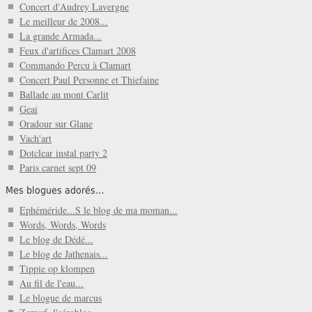
Concert d'Audrey Lavergne
Le meilleur de 2008...
La grande Armada...
Feux d'artifices Clamart 2008
Commando Percu à Clamart
Concert Paul Personne et Thiefaine
Ballade au mont Carlit
Geai
Oradour sur Glane
Vach'art
Dotclear instal party 2
Paris carnet sept 09
Mes blogues adorés…
Ephéméride...S le blog de ma moman...
Words, Words, Words
Le blog de Dédé...
Le blog de Jathenais...
Tippie op klompen
Au fil de l'eau...
Le blogue de marcus