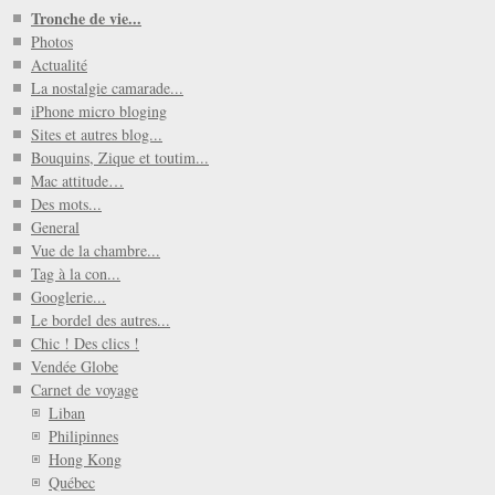
Tronche de vie...
Photos
Actualité
La nostalgie camarade...
iPhone micro bloging
Sites et autres blog...
Bouquins, Zique et toutim...
Mac attitude…
Des mots...
General
Vue de la chambre...
Tag à la con...
Googlerie...
Le bordel des autres...
Chic ! Des clics !
Vendée Globe
Carnet de voyage
Liban
Philipinnes
Hong Kong
Québec