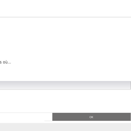
 où...