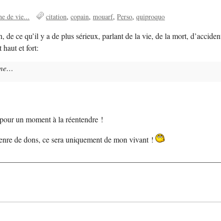
e de vie...
citation
copain
mouarf
Perso
quiproquo
e ce qu’il y a de plus sérieux, parlant de la vie, de la mort, d’accident,
haut et fort:
asme…
s pour un moment à la réentendre !
genre de dons, ce sera uniquement de mon vivant !