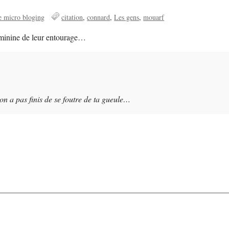
e micro bloging
citation
connard
Les gens
mouarf
féminine de leur entourage…
e on a pas finis de se foutre de ta gueule…