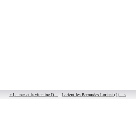
« La mer et la vitamine D...
-
Lorient-les Bermudes-Lorient (1)... »