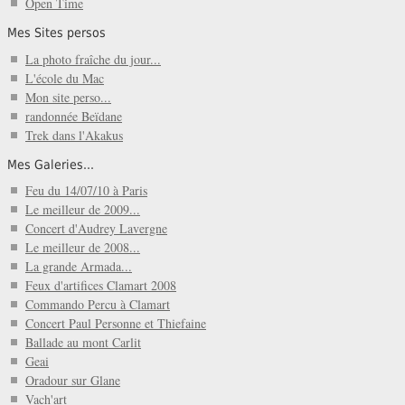
Open Time
Mes Sites persos
La photo fraîche du jour...
L'école du Mac
Mon site perso...
randonnée Beïdane
Trek dans l'Akakus
Mes Galeries...
Feu du 14/07/10 à Paris
Le meilleur de 2009...
Concert d'Audrey Lavergne
Le meilleur de 2008...
La grande Armada...
Feux d'artifices Clamart 2008
Commando Percu à Clamart
Concert Paul Personne et Thiefaine
Ballade au mont Carlit
Geai
Oradour sur Glane
Vach'art