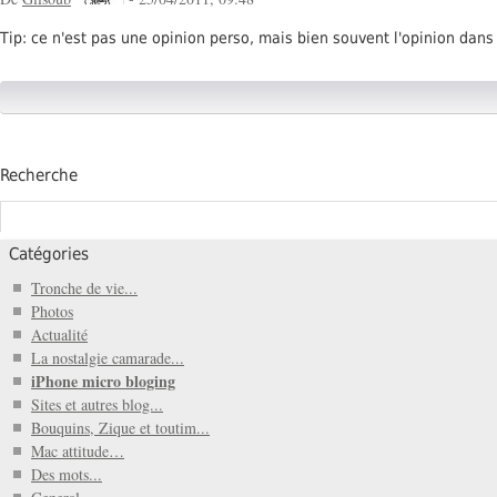
Tip: ce n'est pas une opinion perso, mais bien souvent l'opinion dans 
Recherche
Catégories
Tronche de vie...
Photos
Actualité
La nostalgie camarade...
iPhone micro bloging
Sites et autres blog...
Bouquins, Zique et toutim...
Mac attitude…
Des mots...