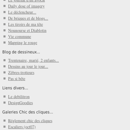
Daily dose of imagery
Le déclencheur...
De briques et de blogs...
Les tiroirs de ma tête
Nounourse et Diablotin
Vie commune
Mapping le rouge
Blog de dessineux...
Trentenaire, marié, 2 enfants...
Dessins au jour le jour...
Zèbres-trotteurs
Pas si bête
Liens divers...
Le debilitron
DesignGoodies
Galeries Chic des cliques...
Réglement chic des cliques
Escaliers (oct07)