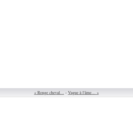
« Rouge cheval…
-
Vague à l'âme… »