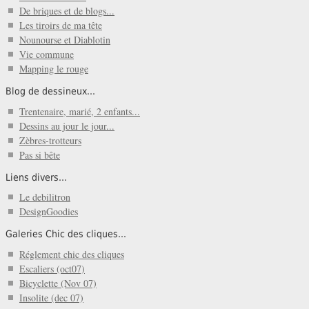
De briques et de blogs...
Les tiroirs de ma tête
Nounourse et Diablotin
Vie commune
Mapping le rouge
Blog de dessineux...
Trentenaire, marié, 2 enfants...
Dessins au jour le jour...
Zèbres-trotteurs
Pas si bête
Liens divers...
Le debilitron
DesignGoodies
Galeries Chic des cliques...
Réglement chic des cliques
Escaliers (oct07)
Bicyclette (Nov 07)
Insolite (dec 07)