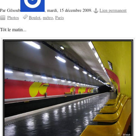
Par Gilsoub
,
mardi, 15 décembre 2009.
Lien permanent
Photos
Boulot
métro
Paris
Tôt le matin...