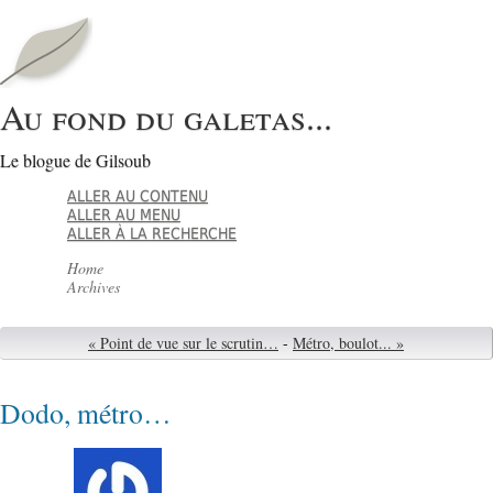
Au fond du galetas...
Le blogue de Gilsoub
ALLER AU CONTENU
ALLER AU MENU
ALLER À LA RECHERCHE
Home
Archives
« Point de vue sur le scrutin…
-
Métro, boulot... »
Dodo, métro…