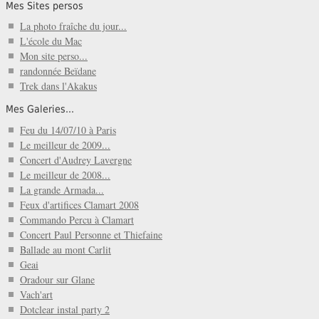
Mes Sites persos
La photo fraîche du jour...
L'école du Mac
Mon site perso...
randonnée Beïdane
Trek dans l'Akakus
Mes Galeries...
Feu du 14/07/10 à Paris
Le meilleur de 2009...
Concert d'Audrey Lavergne
Le meilleur de 2008...
La grande Armada...
Feux d'artifices Clamart 2008
Commando Percu à Clamart
Concert Paul Personne et Thiefaine
Ballade au mont Carlit
Geai
Oradour sur Glane
Vach'art
Dotclear instal party 2