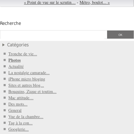
« Point de vue sur le scrutin…
-
Métro, boulot... »
Recherche
Catégories
Tronche de vie...
Photos
Actualité
La nostalgie camarade...
iPhone micro bloging
Sites et autres blog...
Bouquins, Zique et toutim...
Mac attitude…
Des mots...
General
Vue de la chambre...
Tag à la con...
Googlerie...