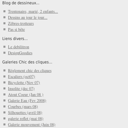
Blog de dessineux...
Trentenaire, marié, 2 enfants...
Dessins au jour le jour...
Zèbres-trotteurs
Pas si bête
Liens divers...
Le debilitron
DesignGoodies
Galeries Chic des cliques...
Réglement chic des cliques
Escaliers (oct07)
Bicyclette (Nov 07)
Insolite (dec 07)
Atout Coeur (Jan 08 )
Galerie Eau (Fev 2008)
Courbes (mars 08)
Silhouettes (avril 08)
galerie reflet (mai 08)
Galerie mouvement (Juin 08)