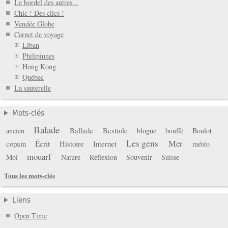
Le bordel des autres...
Chic ! Des clics !
Vendée Globe
Carnet de voyage
Liban
Philipinnes
Hong Kong
Québec
La sauterelle
Mots-clés
Balade
Ballade
Bestiole
ancien
blogue
bouffe
Boulot
Les gens
Mer
copain
Écrit
Histoire
Internet
météo
mouarf
Moi
Nature
Réflexion
Souvenir
Suisse
Tous les mots-clés
Liens
Open Time