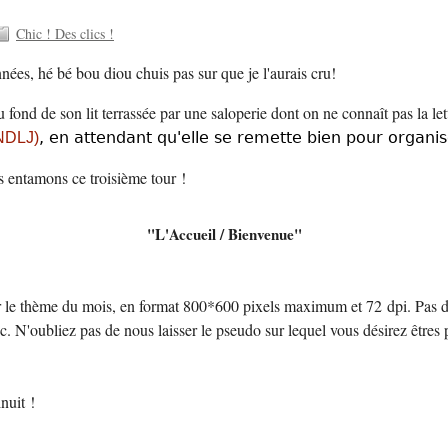
Chic ! Des clics !
nnées, hé bé bou diou chuis pas sur que je l'aurais cru!
u fond de son lit terrassée par une saloperie dont on ne connaît pas la le
 NDLJ)
, en attendant qu'elle se remette bien pour organis
s entamons ce troisième tour !
"L'Accueil / Bienvenue"
 le thème du mois, en format 800*600 pixels maximum et 72 dpi. Pas de
anc. N'oubliez pas de nous laisser le pseudo sur lequel vous désirez être
nuit !