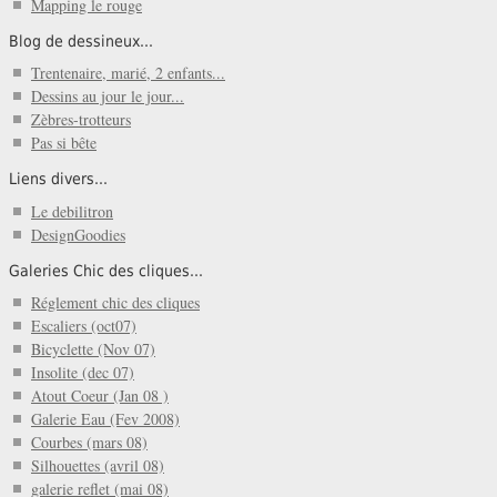
Mapping le rouge
Blog de dessineux...
Trentenaire, marié, 2 enfants...
Dessins au jour le jour...
Zèbres-trotteurs
Pas si bête
Liens divers...
Le debilitron
DesignGoodies
Galeries Chic des cliques...
Réglement chic des cliques
Escaliers (oct07)
Bicyclette (Nov 07)
Insolite (dec 07)
Atout Coeur (Jan 08 )
Galerie Eau (Fev 2008)
Courbes (mars 08)
Silhouettes (avril 08)
galerie reflet (mai 08)