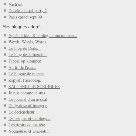
Vach'art
Dotclear instal party 2
Paris carnet sept 09
Mes blogues adorés…
Ephéméride...S le blog de ma moman...
Words, Words, Words
Le blog de Dédé...
Le blog de Jathenais...
Tippie op klompen
Au fil de l'eau...
Le blogue de marcus
Zepyaf, l'aéroblog...
SAUTERELLE SCRIBBLES
Je suis comme je suis
Le journal d'un avocat
Daily dose of imagery
Le déclencheur...
De briques et de blogs...
Les tiroirs de ma tête
Nounourse et Diablotin