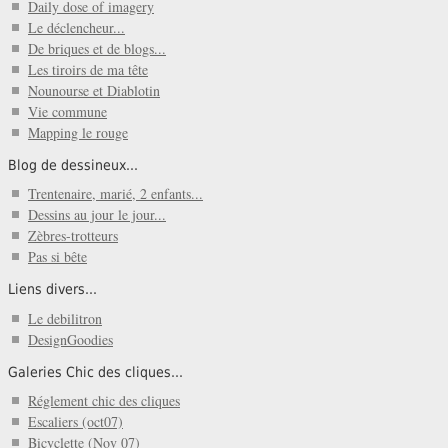
Daily dose of imagery
Le déclencheur...
De briques et de blogs...
Les tiroirs de ma tête
Nounourse et Diablotin
Vie commune
Mapping le rouge
Blog de dessineux...
Trentenaire, marié, 2 enfants...
Dessins au jour le jour...
Zèbres-trotteurs
Pas si bête
Liens divers...
Le debilitron
DesignGoodies
Galeries Chic des cliques...
Réglement chic des cliques
Escaliers (oct07)
Bicyclette (Nov 07)